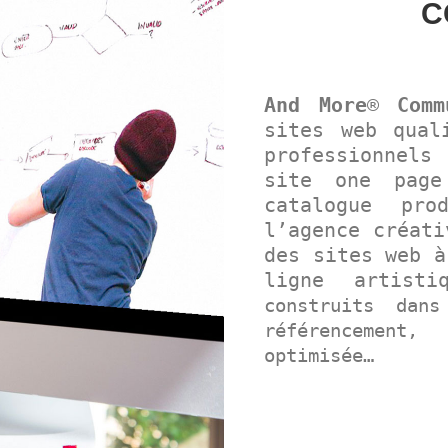
C
And More
®
Comm
sites web qual
professionnels
site one page
catalogue pr
l’agence créat
des sites web à
ligne artist
construits dans
référencement
optimisée…