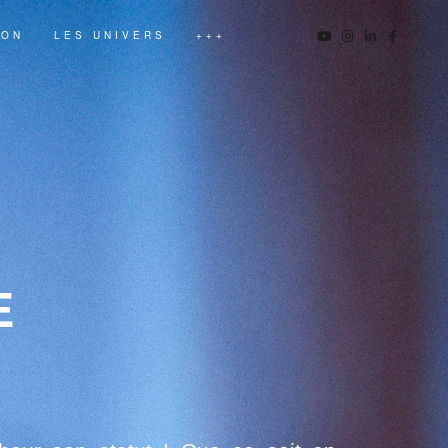
ION
LES UNIVERS
+++
E