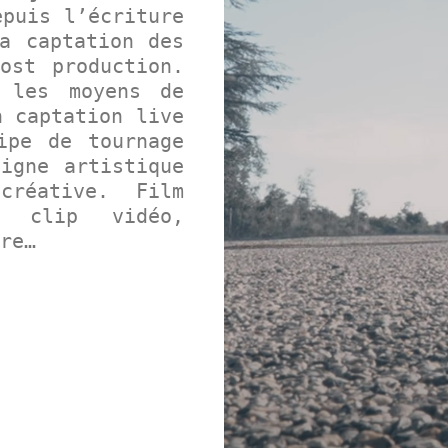
epuis l’écriture
a captation des
ost production.
 les moyens de
n captation live
ipe de tournage
igne artistique
créative. Film
o, clip vidéo,
ire…