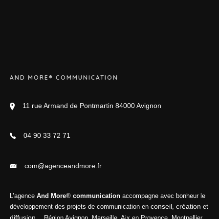
AND MORE® COMMUNICATION
11 rue Armand de Pontmartin 84000 Avignon
04 90 33 72 71
com@agenceandmore.fr
L’agence
And More
®
communication
accompagne avec bonheur le
conseil
création
développement des projets de communication en
,
et
diffusion
… Région Avignon, Marseille, Aix en Provence, Montpellier