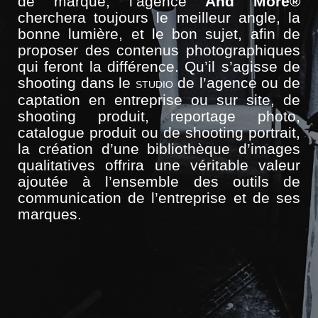
de marque, l’agence
And More®
cherchera toujours le meilleur angle, la
bonne lumière, et le bon sujet, afin de
proposer des contenus photographiques
qui feront la différence. Qu’il s’agisse de
shooting dans le
de l’agence ou de
STUDIO
captation en entreprise ou sur site, de
shooting produit, reportage photo,
catalogu
e produit ou
de shooting portrait,
la création d’une bibliothèque d’images
qualitatives offrira une véritable valeur
ajoutée à l’ensemble des outils de
communication de l’entreprise et de ses
marques.