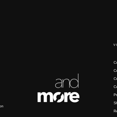
V
Co
C
Cr
Co
Pr
Sh
on
Re