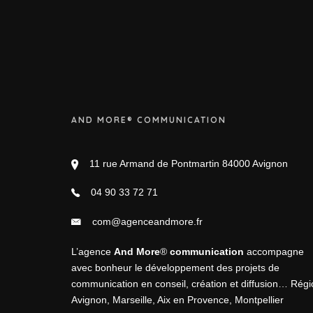
AND MORE® COMMUNICATION
11 rue Armand de Pontmartin 84000 Avignon
04 90 33 72 71
com@agenceandmore.fr
L’agence
And More
®
communication
accompagne
avec bonheur le développement des projets de
communication en
conseil
,
création
et
diffusion
… Régi
Avignon, Marseille, Aix en Provence, Montpellier