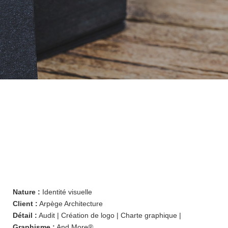
IDENTITÉ VISUELLE
Nature :
Identité visuelle
Client :
Arpège Architecture
Détail :
Audit | Création de logo | Charte graphique |
Graphisme :
And More®