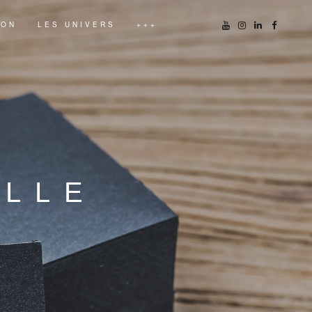
ION
LES UNIVERS
+++
ELLE
E