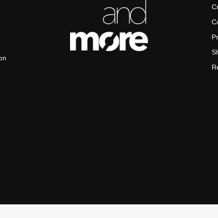
Cr
Co
Pr
Sh
on
Re