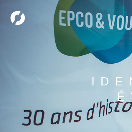
IDE
É