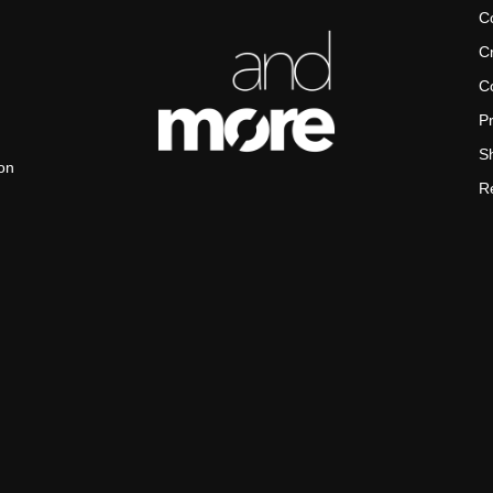
C
Cr
Co
Pr
Sh
on
Re