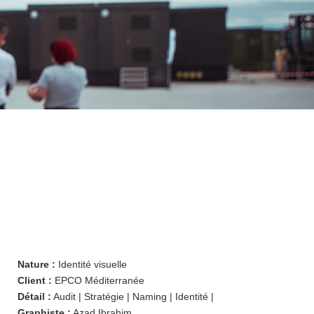
IDENTITÉ VISUELLE
Nature :
Identité visuelle
Client :
EPCO Méditerranée
Détail :
Audit | Stratégie | Naming | Identité |
Graphiste :
Azad Ibrahim