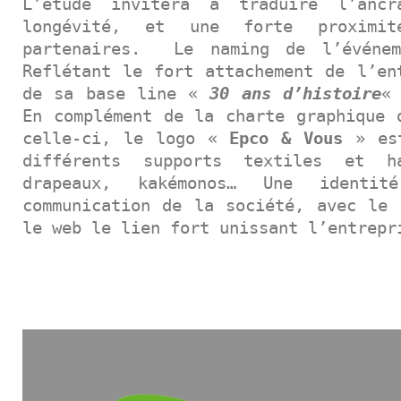
L’étude invitera à traduire l’ancr
longévité, et une forte proximit
partenaires. Le naming de l’évén
Reflétant le fort attachement de l’en
de sa base line «
30 ans d’histoire
«
En complément de la charte graphique 
celle-ci, le logo «
Epco & Vous
» est
différents supports textiles et h
drapeaux, kakémonos… Une identi
communication de la société, avec le
le web le lien fort unissant l’entrepr