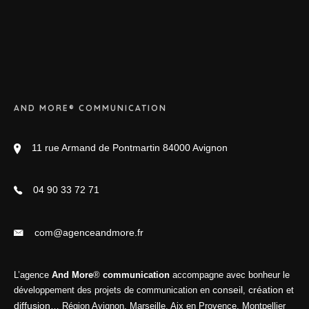
AND MORE® COMMUNICATION
11 rue Armand de Pontmartin 84000 Avignon
04 90 33 72 71
com@agenceandmore.fr
L’agence
And More
®
communication
accompagne avec bonheur le
conseil
création
développement des projets de communication en
,
et
diffusion
… Région Avignon, Marseille, Aix en Provence, Montpellier