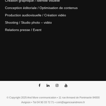
Création graphique / Identité visuelle
Conception éditoriale / Optimisation de contenus
Production audiovisuelle / Création vidéo
Shooting / Studio photo – vidéo
Relations presse / Event
© Copyright 2025 And More communication • 11 rue Armand de Pontmartin 84000
Avignon • Tel 04 90 33 72 71 • com@agenceandmore.fr