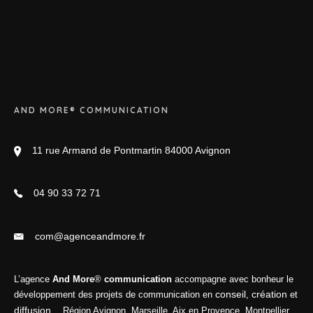
AND MORE® COMMUNICATION
11 rue Armand de Pontmartin 84000 Avignon
04 90 33 72 71
com@agenceandmore.fr
L’agence
And More
®
communication
accompagne avec bonheur le
conseil
création
développement des projets de communication en
,
et
diffusion
… Région Avignon, Marseille, Aix en Provence, Montpellier