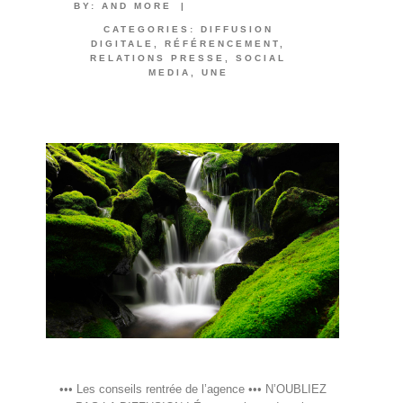
BY:
AND MORE
|
CATEGORIES:
DIFFUSION
DIGITALE
,
RÉFÉRENCEMENT
,
RELATIONS PRESSE
,
SOCIAL
MEDIA
,
UNE
••• Les conseils rentrée de l’agence ••• N’OUBLIEZ